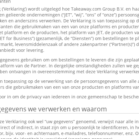
lanten
g (‘Verklaring’) wordt uitgelegd hoe Takeaway.com Group B.V. en ha
 gelieerde ondernemingen (“JET”, “wij”, “ons” of “onze”) persoon
en en anderszins verwerken. De Verklaring is van toepassing op 
anten die gebruikmaken van een van onze platforms en producten,
et platform en de producten, het platform van JET, de producten v
JET for Business”) (gezamenlijk, de “Diensten”) om bestellingen te p
markt, levensmiddelenzaak of andere zakenpartner (“Partner(s)”) d
nbiedt voor levering.
gevens gebruiken om om bestellingen te leveren die zijn geplaat
platform van de Partner. In dergelijke omstandigheden zullen we g
ebben ontvangen in overeenstemming met deze Verklaring verwerke
van toepassing op de verwerking van de persoonsgegevens van alle
s die gebruikmaken van een van onze producten en platforms van 
rvoor in om de privacy van iedereen in onze gemeenschap te besch
gegevens we verwerken en waarom
e Verklaring ook wel “uw gegevens” genoemd, verwijst naar alle in
ect of indirect, in staat zijn om u persoonlijk te identificeren, in 
tor, bijv. voor- en achternaam, e-mailadres, telefoonnummer, enz.