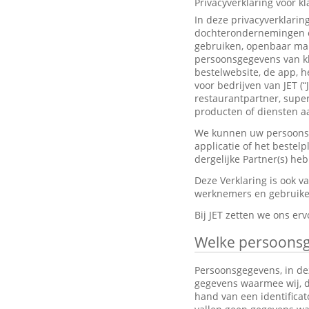
Privacyverklaring voor k
In deze privacyverklarin
dochterondernemingen en
gebruiken, openbaar mak
persoonsgegevens van kl
bestelwebsite, de app, h
voor bedrijven van JET (“
restaurantpartner, super
producten of diensten aa
We kunnen uw persoonsge
applicatie of het bestel
dergelijke Partner(s) h
Deze Verklaring is ook 
werknemers en gebruiker
Bij JET zetten we ons e
Welke persoons
Persoonsgegevens, in dez
gegevens waarmee wij, dir
hand van een identifica