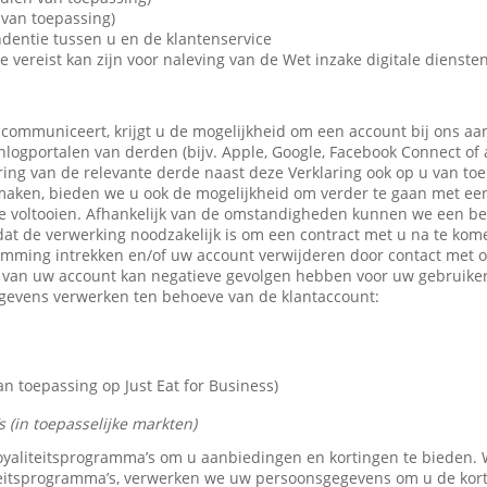
van toepassing)
dentie tussen u en de klantenservice
e vereist kan zijn voor naleving van de Wet inzake digitale dienste
 communiceert, krijgt u de mogelijkheid om een account bij ons aa
 inlogportalen van derden (bijv. Apple, Google, Facebook Connect of
ring van de relevante derde naast deze Verklaring ook op u van toe
maken, bieden we u ook de mogelijkheid om verder te gaan met een 
e voltooien. Afhankelijk van de omstandigheden kunnen we een b
dat de verwerking noodzakelijk is om een contract met u na te kom
emming intrekken en/of uw account verwijderen door contact met 
n van uw account kan negatieve gevolgen hebben voor uw gebruike
gevens verwerken ten behoeve van de klantaccount:
 toepassing op Just Eat for Business)
 (in toepasselijke markten)
 loyaliteitsprogramma’s om u aanbiedingen en kortingen te bieden
teitsprogramma’s, verwerken we uw persoonsgegevens om u de kor