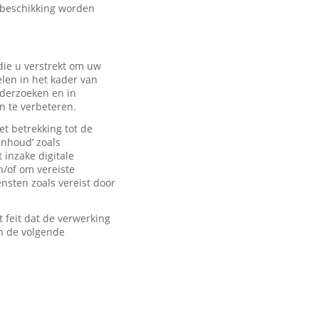
 beschikking worden
ie u verstrekt om uw
len in het kader van
derzoeken en in
n te verbeteren.
t betrekking tot de
inhoud’ zoals
 inzake digitale
n/of om vereiste
sten zoals vereist door
feit dat de verwerking
n de volgende