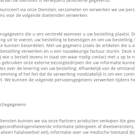
rvan de identiteit is verwijderd (anonieme gegevens).
uniceert via onze Diensten, verzamelen en verwerken we uw pers
ns voor de volgende doeleinden verwerken:
nsgegevens die u ons verstrekt wanneer u uw bestelling plaatst.
ing uit te voeren, uw bestelling te bevestigen en om uw bestelling,
 te kunnen beoordelen. Met uw gegevens (zoals de artikelen die u
bestelling verwerken en u een nauwkeurige factuur sturen. Deze in
ij wie u bestelt tevens in staat om waar nodig contact met u op t
m gebruiken onze externe bezorgbedrijven die uw informatie kunn
tes over de levering van uw bestelling. Afhankelijk van de omsta
emming of het feit dat de verwerking noodzakelijk is om een contr
t. We kunnen de volgende persoonsgegevens verwerken tijdens he
actiegegevens
Diensten kunnen we via onze Partners producten verkopen die ge
gezondheidsgerelateerde informatie (allergieën of dieetvereisten),
 u alleen halalvoedsel eet), informatie over uw medische toestand (b