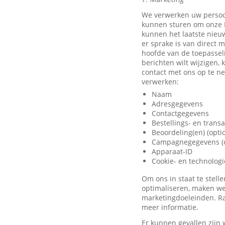
We verwerken uw persoo
kunnen sturen om onze D
kunnen het laatste nieu
er sprake is van direct 
hoofde van de toepassel
berichten wilt wijzigen,
contact met ons op te 
verwerken:
Naam
Adresgegevens
Contactgegevens
Bestellings- en trans
Beoordeling(en) (opti
Campagnegegevens (o
Apparaat-ID
Cookie- en technolog
Om ons in staat te stel
optimaliseren, maken we
marketingdoeleinden. Ra
meer informatie.
Er kunnen gevallen zijn