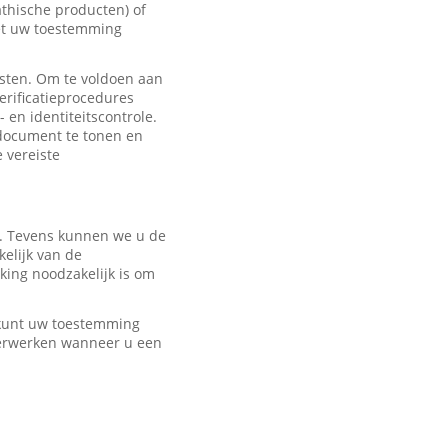
hische producten) of
met uw toestemming
sten. Om te voldoen aan
erificatieprocedures
 en identiteitscontrole.
edocument te tonen en
e vereiste
r. Tevens kunnen we u de
elijk van de
ing noodzakelijk is om
U kunt uw toestemming
verwerken wanneer u een