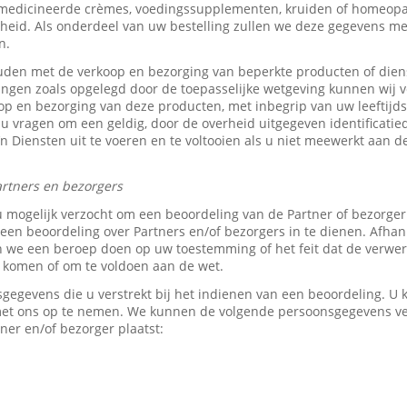
medicineerde crèmes, voedingssupplementen, kruiden of homeopat
heid. Als onderdeel van uw bestelling zullen we deze gegevens 
n.
den met de verkoop en bezorging van beperkte producten of dien
tingen zoals opgelegd door de toepasselijke wetgeving kunnen wij v
p en bezorging van deze producten, met inbegrip van uw leeftijds-
 u vragen om een geldig, door de overheid uitgegeven identificati
z’n Diensten uit te voeren en te voltooien als u niet meewerkt aan d
rtners en bezorgers
u mogelijk verzocht om een beoordeling van de Partner of bezorge
en beoordeling over Partners en/of bezorgers in te dienen. Afhank
e een beroep doen op uw toestemming of het feit dat de verwerk
e komen of om te voldoen aan de wet.
sgegevens die u verstrekt bij het indienen van een beoordeling. 
 met ons op te nemen. We kunnen de volgende persoonsgegevens 
ner en/of bezorger plaatst: