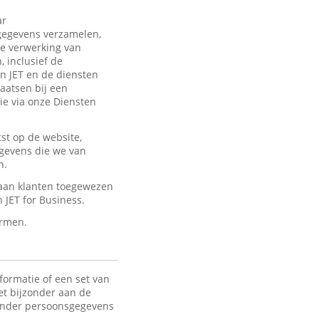
ar
sgegevens verzamelen,
de verwerking van
 inclusief de
an JET en de diensten
laatsen bij een
ie via onze Diensten
st op de website,
egevens die we van
n.
 aan klanten toegewezen
JET for Business.
ermen.
formatie of een set van
het bijzonder aan de
 Onder persoonsgegevens