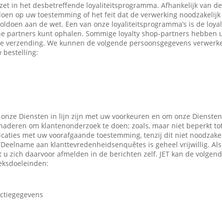
ezet in het desbetreffende loyaliteitsprogramma. Afhankelijk van 
en op uw toestemming of het feit dat de verwerking noodzakelijk 
oldoen aan de wet. Een van onze loyaliteitsprogramma’s is de loyal
ne partners kunt ophalen. Sommige loyalty shop-partners hebben
e verzending. We kunnen de volgende persoonsgegevens verwerken
 bestelling:
 onze Diensten in lijn zijn met uw voorkeuren en om onze Diensten
enaderen om klantenonderzoek te doen; zoals, maar niet beperkt to
caties met uw voorafgaande toestemming, tenzij dit niet noodzakeli
 Deelname aan klanttevredenheidsenquêtes is geheel vrijwillig. Al
t u zich daarvoor afmelden in de berichten zelf. JET kan de volge
eksdoeleinden:
actiegegevens