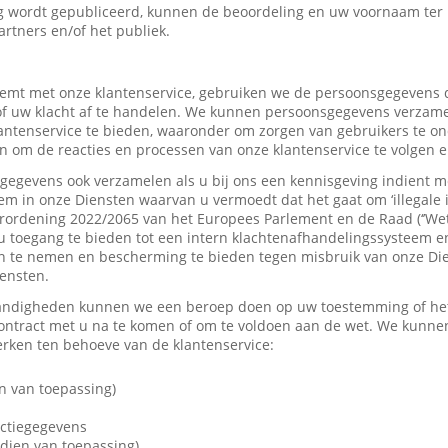
 wordt gepubliceerd, kunnen de beoordeling en uw voornaam ter
artners en/of het publiek.
mt met onze klantenservice, gebruiken we de persoonsgegevens d
f uw klacht af te handelen. We kunnen persoonsgegevens verzame
tenservice te bieden, waaronder om zorgen van gebruikers te on
 om de reacties en processen van onze klantenservice te volgen e
gevens ook verzamelen als u bij ons een kennisgeving indient me
em in onze Diensten waarvan u vermoedt dat het gaat om ‘illegale 
rordening 2022/2065 van het Europees Parlement en de Raad (‘’Wet
u toegang te bieden tot een intern klachtenafhandelingssysteem e
 te nemen en bescherming te bieden tegen misbruik van onze Dien
iensten.
andigheden kunnen we een beroep doen op uw toestemming of het 
contract met u na te komen of om te voldoen aan de wet. We kunne
ken ten behoeve van de klantenservice:
n van toepassing)
actiegegevens
dien van toepassing)