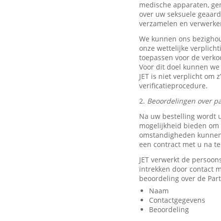
medische apparaten, ge
over uw seksuele geaard
verzamelen en verwerke
We kunnen ons bezighou
onze wettelijke verplich
toepassen voor de verkoo
Voor dit doel kunnen we
JET is niet verplicht om 
verificatieprocedure.
2.
Beoordelingen over pa
Na uw bestelling wordt 
mogelijkheid bieden om e
omstandigheden kunnen w
een contract met u na t
JET verwerkt de persoon
intrekken door contact
beoordeling over de Part
Naam
Contactgegevens
Beoordeling