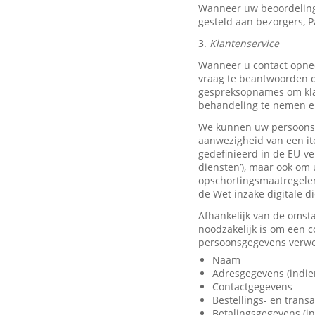
Wanneer uw beoordeling
gesteld aan bezorgers, P
3.
Klantenservice
Wanneer u contact opnee
vraag te beantwoorden o
gespreksopnames om klan
behandeling te nemen en
We kunnen uw persoonsge
aanwezigheid van een it
gedefinieerd in de EU-ve
diensten’), maar ook om 
opschortingsmaatregelen
de Wet inzake digitale d
Afhankelijk van de omst
noodzakelijk is om een 
persoonsgegevens verwer
Naam
Adresgegevens (indie
Contactgegevens
Bestellings- en trans
Betalingsgegevens (in