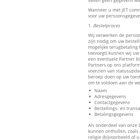
vallen geen gegevens waa
Wanneer u met JET comm
voor uw persoonsgegeve
1.
Bestelproces
Wij verwerken de persoo
zijn nodig om uw bestell
mogelijke terugbetaling
toevoegt) kunnen wij uw 
een eventuele Partner b
Partners op ons platfor
voorzien van statusupda
beroep doen op uw toest
om te voldoen aan de we
Naam
Adresgegevens
Contactgegevens
Bestellings- en trans
Betalingsgegevens
Als onderdeel van onze 
kunnen onthullen, zoals 
religie (bijvoorbeeld of