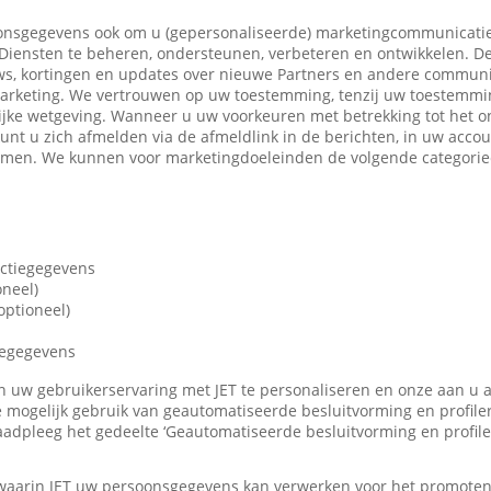
nsgegevens ook om u (gepersonaliseerde) marketingcommunicatie
iensten te beheren, ondersteunen, verbeteren en ontwikkelen. De
ws, kortingen en updates over nieuwe Partners en andere communi
marketing. We vertrouwen op uw toestemming, tenzij uw toestemming
ijke wetgeving. Wanneer u uw voorkeuren met betrekking tot het o
 kunt u zich afmelden via de afmeldlink in de berichten, in uw accou
nemen. We kunnen voor marketingdoeleinden de volgende categori
actiegegevens
oneel)
ptioneel)
iegegevens
len uw gebruikerservaring met JET te personaliseren en onze aan u
 mogelijk gebruik van geautomatiseerde besluitvorming en profile
adpleeg het gedeelte ‘Geautomatiseerde besluitvorming en profile
 waarin JET uw persoonsgegevens kan verwerken voor het promote