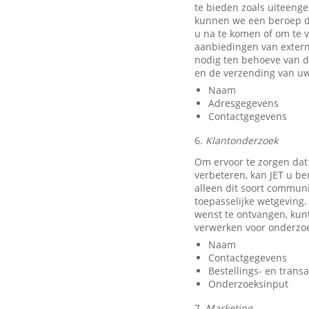
te bieden zoals uiteeng
kunnen we een beroep do
u na te komen of om te v
aanbiedingen van exter
nodig ten behoeve van d
en de verzending van uw
Naam
Adresgegevens
Contactgegevens
6.
Klantonderzoek
Om ervoor te zorgen dat
verbeteren, kan JET u b
alleen dit soort communi
toepasselijke wetgeving.
wenst te ontvangen, kun
verwerken voor onderzo
Naam
Contactgegevens
Bestellings- en trans
Onderzoeksinput
7.
Marketing